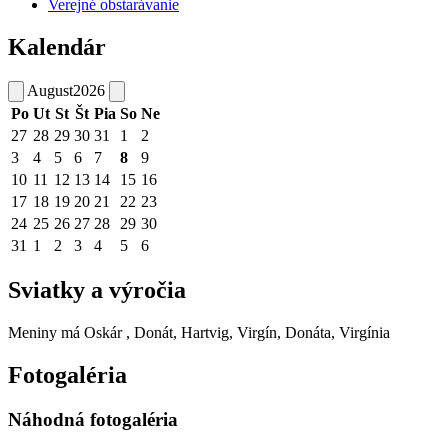
Verejné obstarávanie
Kalendár
August
2026
Po
Ut
St
Št
Pia
So
Ne
27
28
29
30
31
1
2
3
4
5
6
7
8
9
10
11
12
13
14
15
16
17
18
19
20
21
22
23
24
25
26
27
28
29
30
31
1
2
3
4
5
6
Sviatky a výročia
Meniny má
Oskár
, Donát, Hartvig, Virgín, Donáta, Virgínia
Fotogaléria
Náhodná fotogaléria