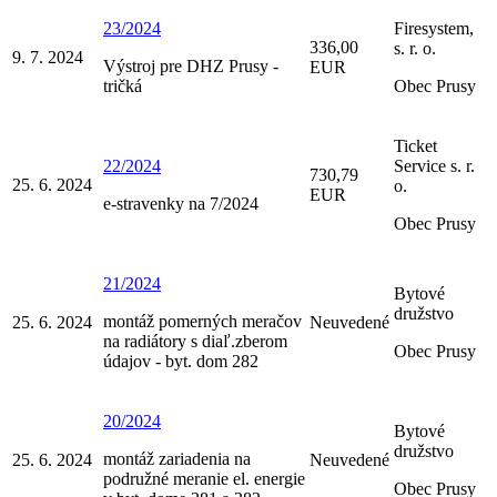
23/2024
Firesystem,
336,00
s. r. o.
9. 7. 2024
Výstroj pre DHZ Prusy -
EUR
tričká
Obec Prusy
Ticket
22/2024
Service s. r.
730,79
25. 6. 2024
o.
EUR
e-stravenky na 7/2024
Obec Prusy
21/2024
Bytové
družstvo
montáž pomerných meračov
25. 6. 2024
Neuvedené
na radiátory s diaľ.zberom
Obec Prusy
údajov - byt. dom 282
20/2024
Bytové
družstvo
montáž zariadenia na
25. 6. 2024
Neuvedené
podružné meranie el. energie
Obec Prusy