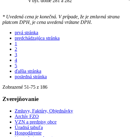
v byt. dome 281 a 282
* Uvedená cena je konečná. V prípade, že je zmluvná strana
platcom DPH, je cena uvedená vrátane DPH.
prvá stránka
predchádzajúca stránka
1
2
3
4
5
ďalšia stránka
posledná stránka
Zobrazené
51
-
75
z 186
Zverejňovanie
Zmluvy, Faktúry, Objednávky
Archív FZO
VZN a predpisy obce
Úradná tabuľa
Hospodárenie