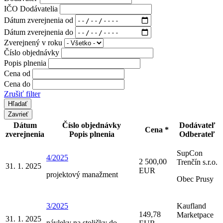
IČO Dodávatelia
Dátum zverejnenia od
Dátum zverejnenia do
Zverejnený v roku
Číslo objednávky
Popis plnenia
Cena od
Cena do
Zrušiť filter
Zavrieť
Dátum
Číslo objednávky
Dodávateľ
Cena *
zverejnenia
Popis plnenia
Odberateľ
SupCon
4/2025
2 500,00
Trenčín s.r.o.
31. 1. 2025
EUR
projektový manažment
Obec Prusy
3/2025
Kaufland
149,78
Marketpace
31. 1. 2025
návleky na stoličky do