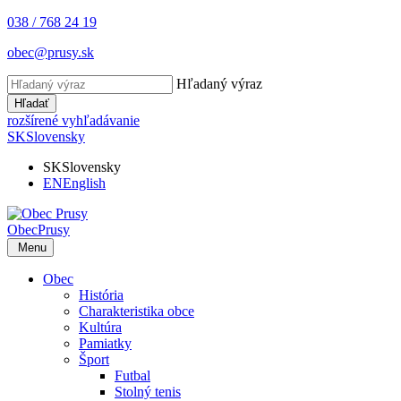
038 / 768 24 19
obec@prusy.sk
Hľadaný výraz
Hľadať
rozšírené vyhľadávanie
SK
Slovensky
SK
Slovensky
EN
English
Obec
Prusy
Menu
Obec
História
Charakteristika obce
Kultúra
Pamiatky
Šport
Futbal
Stolný tenis