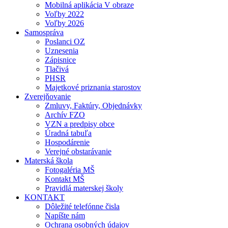
Mobilná aplikácia V obraze
Voľby 2022
Voľby 2026
Samospráva
Poslanci OZ
Uznesenia
Zápisnice
Tlačivá
PHSR
Majetkové priznania starostov
Zverejňovanie
Zmluvy, Faktúry, Objednávky
Archív FZO
VZN a predpisy obce
Úradná tabuľa
Hospodárenie
Verejné obstarávanie
Materská škola
Fotogaléria MŠ
Kontakt MŠ
Pravidlá materskej školy
KONTAKT
Dôležité telefónne čisla
Napíšte nám
Ochrana osobných údajov