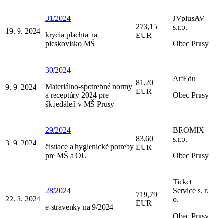
31/2024
JVplusAV
273,15
s.r.o.
19. 9. 2024
krycia plachta na
EUR
pieskovisko MŠ
Obec Prusy
30/2024
ArtEdu
81,20
Materiálno-spotrebné normy
9. 9. 2024
EUR
a receptúry 2024 pre
Obec Prusy
šk.jedáleň v MŠ Prusy
29/2024
BROMIX
83,60
s.r.o.
3. 9. 2024
čistiace a hygienické potreby
EUR
pre MŠ a OÚ
Obec Prusy
Ticket
28/2024
Service s. r.
719,79
22. 8. 2024
o.
EUR
e-stravenky na 9/2024
Obec Prusy