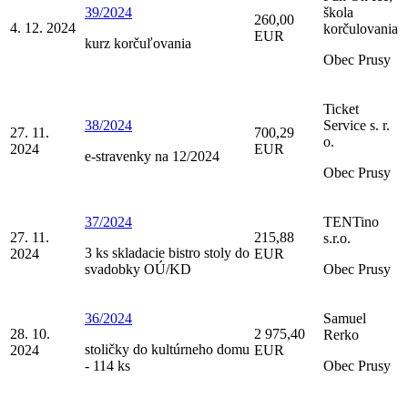
39/2024
škola
260,00
4. 12. 2024
korčulovania
EUR
kurz korčuľovania
Obec Prusy
Ticket
38/2024
Service s. r.
27. 11.
700,29
o.
2024
EUR
e-stravenky na 12/2024
Obec Prusy
37/2024
TENTino
27. 11.
215,88
s.r.o.
3 ks skladacie bistro stoly do
2024
EUR
svadobky OÚ/KD
Obec Prusy
36/2024
Samuel
28. 10.
2 975,40
Rerko
stoličky do kultúrneho domu
2024
EUR
- 114 ks
Obec Prusy