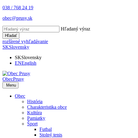
038 / 768 24 19
obec@prusy.sk
Hľadaný výraz
Hľadať
rozšírené vyhľadávanie
SK
Slovensky
SK
Slovensky
EN
English
Obec
Prusy
Menu
Obec
História
Charakteristika obce
Kultúra
Pamiatky
Šport
Futbal
Stolný tenis