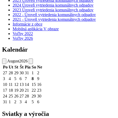
2025 Úroveň vytriedenia komunálnych odpadov
2024 Úroveň vytriedenia komunálnych odpadov
2023 Úroveň vytriedenia komunálnych odpadov
2022 - Úroveň vytriedenia komunálnych odpadov
2021 - Úroveň vytriedenia komunálnych odpadov
Informácie z obce
Mobilná aplikácia V obraze
Voľby 2022
Voľby 2026
Kalendár
August
2026
Po
Ut
St
Št
Pia
So
Ne
27
28
29
30
31
1
2
3
4
5
6
7
8
9
10
11
12
13
14
15
16
17
18
19
20
21
22
23
24
25
26
27
28
29
30
31
1
2
3
4
5
6
Sviatky a výročia