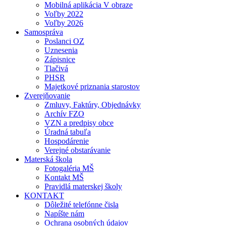
Mobilná aplikácia V obraze
Voľby 2022
Voľby 2026
Samospráva
Poslanci OZ
Uznesenia
Zápisnice
Tlačivá
PHSR
Majetkové priznania starostov
Zverejňovanie
Zmluvy, Faktúry, Objednávky
Archív FZO
VZN a predpisy obce
Úradná tabuľa
Hospodárenie
Verejné obstarávanie
Materská škola
Fotogaléria MŠ
Kontakt MŠ
Pravidlá materskej školy
KONTAKT
Dôležité telefónne čisla
Napíšte nám
Ochrana osobných údajov