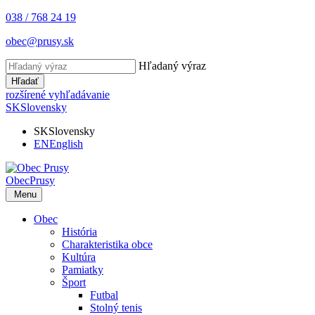
038 / 768 24 19
obec@prusy.sk
Hľadaný výraz
Hľadať
rozšírené vyhľadávanie
SK
Slovensky
SK
Slovensky
EN
English
Obec
Prusy
Menu
Obec
História
Charakteristika obce
Kultúra
Pamiatky
Šport
Futbal
Stolný tenis