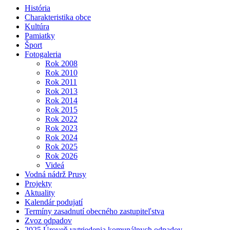
História
Charakteristika obce
Kultúra
Pamiatky
Šport
Fotogaleria
Rok 2008
Rok 2010
Rok 2011
Rok 2013
Rok 2014
Rok 2015
Rok 2022
Rok 2023
Rok 2024
Rok 2025
Rok 2026
Videá
Vodná nádrž Prusy
Projekty
Aktuality
Kalendár podujatí
Termíny zasadnutí obecného zastupiteľstva
Zvoz odpadov
2025 Úroveň vytriedenia komunálnych odpadov