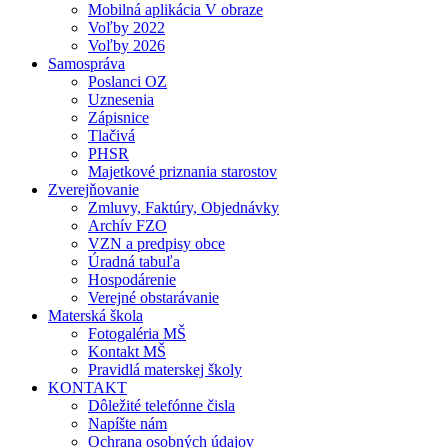
Mobilná aplikácia V obraze
Voľby 2022
Voľby 2026
Samospráva
Poslanci OZ
Uznesenia
Zápisnice
Tlačivá
PHSR
Majetkové priznania starostov
Zverejňovanie
Zmluvy, Faktúry, Objednávky
Archív FZO
VZN a predpisy obce
Úradná tabuľa
Hospodárenie
Verejné obstarávanie
Materská škola
Fotogaléria MŠ
Kontakt MŠ
Pravidlá materskej školy
KONTAKT
Dôležité telefónne čisla
Napíšte nám
Ochrana osobných údajov