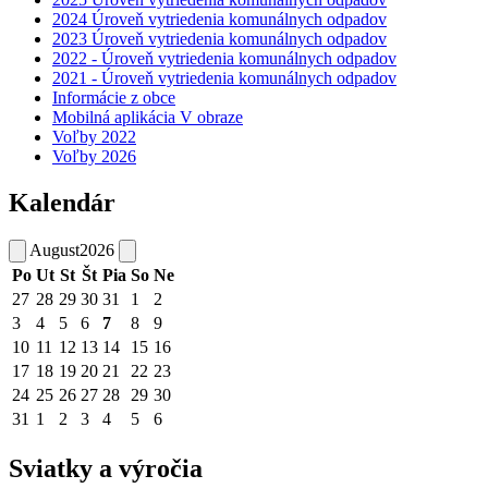
2024 Úroveň vytriedenia komunálnych odpadov
2023 Úroveň vytriedenia komunálnych odpadov
2022 - Úroveň vytriedenia komunálnych odpadov
2021 - Úroveň vytriedenia komunálnych odpadov
Informácie z obce
Mobilná aplikácia V obraze
Voľby 2022
Voľby 2026
Kalendár
August
2026
Po
Ut
St
Št
Pia
So
Ne
27
28
29
30
31
1
2
3
4
5
6
7
8
9
10
11
12
13
14
15
16
17
18
19
20
21
22
23
24
25
26
27
28
29
30
31
1
2
3
4
5
6
Sviatky a výročia