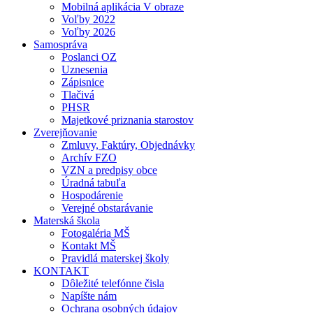
Mobilná aplikácia V obraze
Voľby 2022
Voľby 2026
Samospráva
Poslanci OZ
Uznesenia
Zápisnice
Tlačivá
PHSR
Majetkové priznania starostov
Zverejňovanie
Zmluvy, Faktúry, Objednávky
Archív FZO
VZN a predpisy obce
Úradná tabuľa
Hospodárenie
Verejné obstarávanie
Materská škola
Fotogaléria MŠ
Kontakt MŠ
Pravidlá materskej školy
KONTAKT
Dôležité telefónne čisla
Napíšte nám
Ochrana osobných údajov