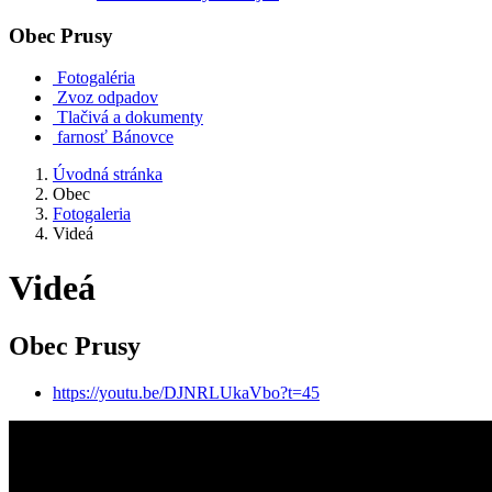
Obec
Prusy
Fotogaléria
Zvoz odpadov
Tlačivá a dokumenty
farnosť Bánovce
Úvodná stránka
Obec
Fotogaleria
Videá
Videá
Obec Prusy
https://youtu.be/DJNRLUkaVbo?t=45