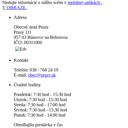
Sledujte informácie z nášho webu v
mobilnej aplikácii -
V OBRAZE.
Adresa
Obecný úrad Prusy
Prusy 111
957 03 Bánovce na Bebravou
IČO: 00311006
Kontakt
Telefón: 038 / 768 24 19
E-mail:
obec@prusy.sk
Úradné hodiny
Pondelok: 7:30 hod - 15:30 hod
Utorok: 7:30 hod - 15:30 hod
Streda: 7:30 hod - 17:00 hod
Štvrtok: 7:30 hod - 15:30 hod
Piatok: 7:30 hod - 14:00 hod
Obedňajšia prestávka v čas