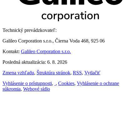
Technický prevádzkovateľ:
Galileo Corporation s.r.o., Čierna Voda 468, 925 06
Kontakt:
Galileo Corporation s.r.o.
Posledná aktualizácia: 6. 8. 2026
Zmena vzhľadu
,
Štruktúra stránok
,
RSS
,
Vytlačiť
Vyhlásenie o prístupnosti
,
,
Cookies
,
Vyhlásenie o ochrane
súkromia
,
Webové sídlo