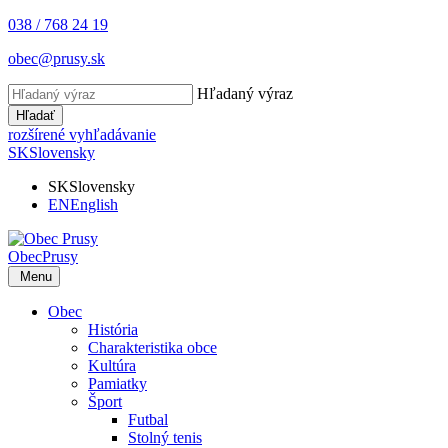
038 / 768 24 19
obec@prusy.sk
Hľadaný výraz
Hľadať
rozšírené vyhľadávanie
SK
Slovensky
SK
Slovensky
EN
English
Obec
Prusy
Menu
Obec
História
Charakteristika obce
Kultúra
Pamiatky
Šport
Futbal
Stolný tenis