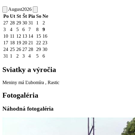
August
2026
Po
Ut
St
Št
Pia
So
Ne
27
28
29
30
31
1
2
3
4
5
6
7
8
9
10
11
12
13
14
15
16
17
18
19
20
21
22
23
24
25
26
27
28
29
30
31
1
2
3
4
5
6
Sviatky a výročia
Meniny má
Ľubomíra
, Rastic
Fotogaléria
Náhodná fotogaléria