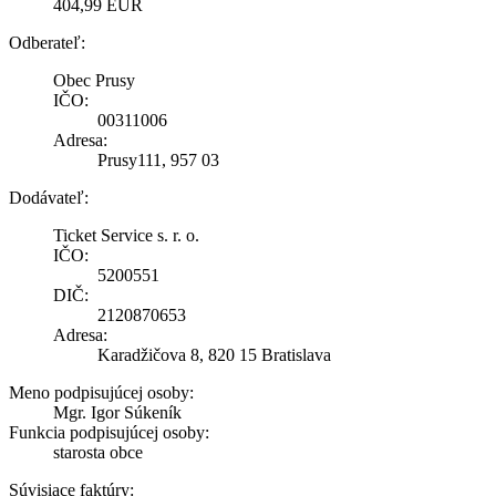
404,99 EUR
Odberateľ:
Obec Prusy
IČO:
00311006
Adresa:
Prusy111, 957 03
Dodávateľ:
Ticket Service s. r. o.
IČO:
5200551
DIČ:
2120870653
Adresa:
Karadžičova 8, 820 15 Bratislava
Meno podpisujúcej osoby:
Mgr. Igor Súkeník
Funkcia podpisujúcej osoby:
starosta obce
Súvisiace faktúry: