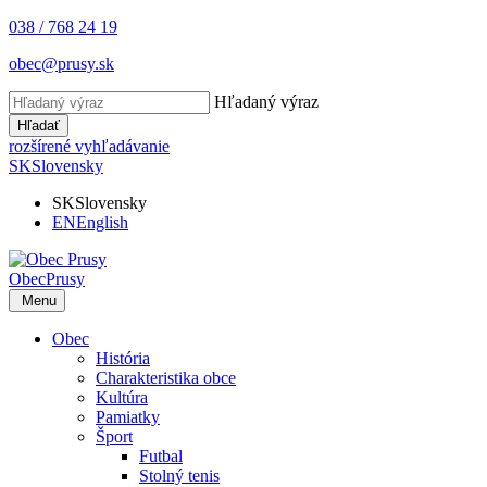
038 / 768 24 19
obec@prusy.sk
Hľadaný výraz
Hľadať
rozšírené vyhľadávanie
SK
Slovensky
SK
Slovensky
EN
English
Obec
Prusy
Menu
Obec
História
Charakteristika obce
Kultúra
Pamiatky
Šport
Futbal
Stolný tenis