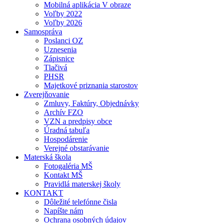
Mobilná aplikácia V obraze
Voľby 2022
Voľby 2026
Samospráva
Poslanci OZ
Uznesenia
Zápisnice
Tlačivá
PHSR
Majetkové priznania starostov
Zverejňovanie
Zmluvy, Faktúry, Objednávky
Archív FZO
VZN a predpisy obce
Úradná tabuľa
Hospodárenie
Verejné obstarávanie
Materská škola
Fotogaléria MŠ
Kontakt MŠ
Pravidlá materskej školy
KONTAKT
Dôležité telefónne čisla
Napíšte nám
Ochrana osobných údajov