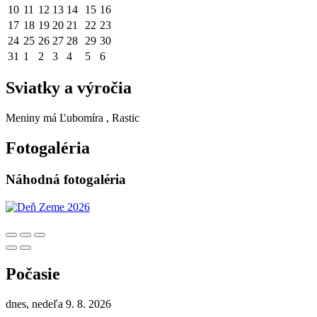
10
11
12
13
14
15
16
17
18
19
20
21
22
23
24
25
26
27
28
29
30
31
1
2
3
4
5
6
Sviatky a výročia
Meniny má
Ľubomíra
, Rastic
Fotogaléria
Náhodná fotogaléria
Počasie
dnes, nedeľa 9. 8. 2026