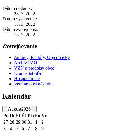
Dátum dodania:
28. 3. 2022
Dátum vystavenia:
18. 3. 2022
Dátum zverejnenia:
18. 3. 2022
Zverejňovanie
Zmluvy, Faktúry, Objednávky
Archív FZO
VZN a predpisy obce
Úradná tabuľa
Hospodárenie
Verejné obstarávanie
Kalendár
August
2026
Po
Ut
St
Št
Pia
So
Ne
27
28
29
30
31
1
2
3
4
5
6
7
8
9