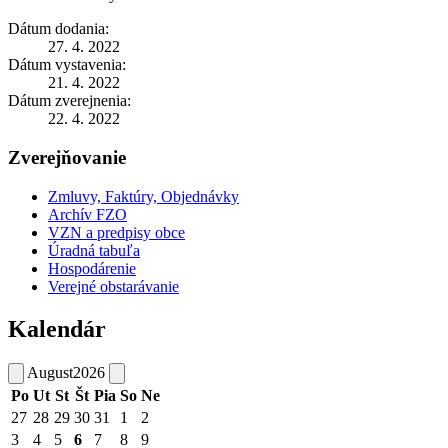
Dátum dodania:
27. 4. 2022
Dátum vystavenia:
21. 4. 2022
Dátum zverejnenia:
22. 4. 2022
Zverejňovanie
Zmluvy, Faktúry, Objednávky
Archív FZO
VZN a predpisy obce
Úradná tabuľa
Hospodárenie
Verejné obstarávanie
Kalendár
August
2026
Po
Ut
St
Št
Pia
So
Ne
27
28
29
30
31
1
2
3
4
5
6
7
8
9