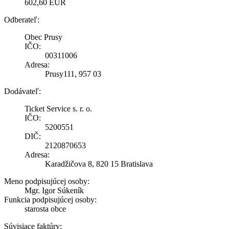
602,60 EUR
Odberateľ:
Obec Prusy
IČO:
00311006
Adresa:
Prusy111, 957 03
Dodávateľ:
Ticket Service s. r. o.
IČO:
5200551
DIČ:
2120870653
Adresa:
Karadžičova 8, 820 15 Bratislava
Meno podpisujúcej osoby:
Mgr. Igor Súkeník
Funkcia podpisujúcej osoby:
starosta obce
Súvisiace faktúry: