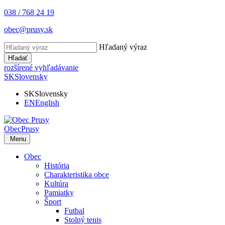
038 / 768 24 19
obec@prusy.sk
Hľadaný výraz
Hľadať
rozšírené vyhľadávanie
SK
Slovensky
SK
Slovensky
EN
English
Obec
Prusy
Menu
Obec
História
Charakteristika obce
Kultúra
Pamiatky
Šport
Futbal
Stolný tenis