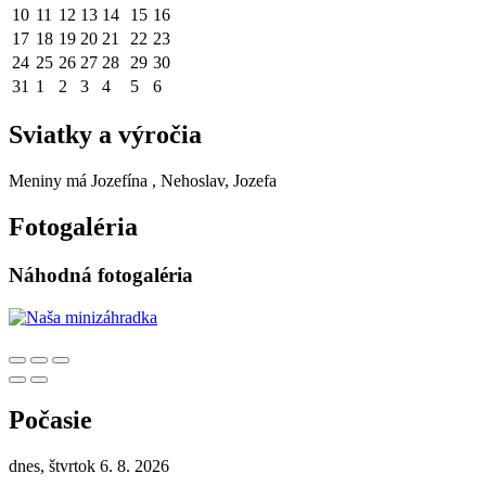
10
11
12
13
14
15
16
17
18
19
20
21
22
23
24
25
26
27
28
29
30
31
1
2
3
4
5
6
Sviatky a výročia
Meniny má
Jozefína
, Nehoslav, Jozefa
Fotogaléria
Náhodná fotogaléria
Počasie
dnes, štvrtok 6. 8. 2026