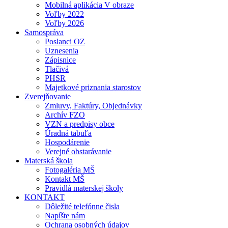
Mobilná aplikácia V obraze
Voľby 2022
Voľby 2026
Samospráva
Poslanci OZ
Uznesenia
Zápisnice
Tlačivá
PHSR
Majetkové priznania starostov
Zverejňovanie
Zmluvy, Faktúry, Objednávky
Archív FZO
VZN a predpisy obce
Úradná tabuľa
Hospodárenie
Verejné obstarávanie
Materská škola
Fotogaléria MŠ
Kontakt MŠ
Pravidlá materskej školy
KONTAKT
Dôležité telefónne čisla
Napíšte nám
Ochrana osobných údajov