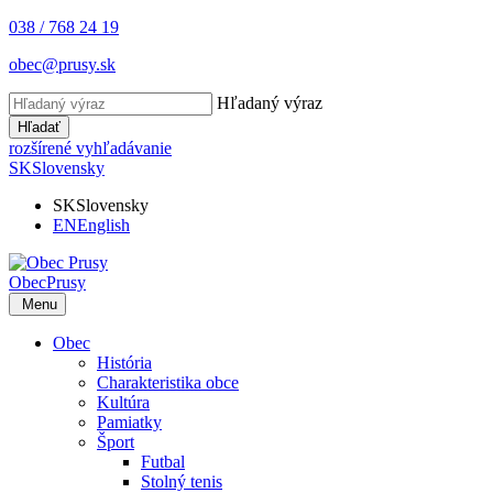
038 / 768 24 19
obec@prusy.sk
Hľadaný výraz
Hľadať
rozšírené vyhľadávanie
SK
Slovensky
SK
Slovensky
EN
English
Obec
Prusy
Menu
Obec
História
Charakteristika obce
Kultúra
Pamiatky
Šport
Futbal
Stolný tenis