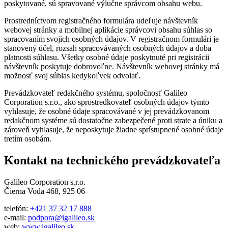
poskytované, sú spravované výlučne správcom obsahu webu.
Prostredníctvom registračného formulára udeľuje návštevník
webovej stránky a mobilnej aplikácie správcovi obsahu súhlas so
spracovaním svojich osobných údajov. V registračnom formulári je
stanovený účel, rozsah spracovávaných osobných údajov a doba
platnosti súhlasu. Všetky osobné údaje poskytnuté pri registrácii
návštevník poskytuje dobrovoľne. Návštevník webovej stránky má
možnosť svoj súhlas kedykoľvek odvolať.
Prevádzkovateľ redakčného systému, spoločnosť Galileo
Corporation s.r.o., ako sprostredkovateľ osobných údajov týmto
vyhlasuje, že osobné údaje spracovávané v jej prevádzkovanom
redakčnom systéme sú dostatočne zabezpečené proti strate a úniku a
zároveň vyhlasuje, že neposkytuje žiadne sprístupnené osobné údaje
tretím osobám.
Kontakt na technického prevádzkovateľa
Galileo Corporation s.r.o.
Čierna Voda 468, 925 06
telefón:
+421 37 32 17 888
e-mail:
podpora@igalileo.sk
web:
www.igalileo.sk