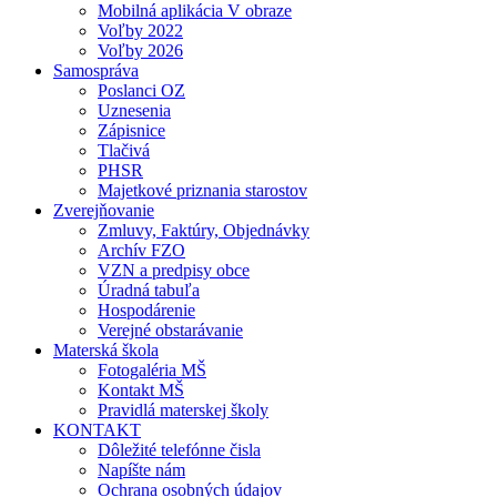
Mobilná aplikácia V obraze
Voľby 2022
Voľby 2026
Samospráva
Poslanci OZ
Uznesenia
Zápisnice
Tlačivá
PHSR
Majetkové priznania starostov
Zverejňovanie
Zmluvy, Faktúry, Objednávky
Archív FZO
VZN a predpisy obce
Úradná tabuľa
Hospodárenie
Verejné obstarávanie
Materská škola
Fotogaléria MŠ
Kontakt MŠ
Pravidlá materskej školy
KONTAKT
Dôležité telefónne čisla
Napíšte nám
Ochrana osobných údajov