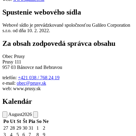
Spustenie webového sídla
Webové sídlo je prevádzkované spoločnosťou Galileo Corporation
s.r.o. od dňa 10. 2. 2022.
Za obsah zodpovedá správca obsahu
Obec Prusy
Prusy 111
957 03 Bánovce nad Bebravou
telefón:
+421 038 / 768 24 19
e-mail:
obec@prusy.sk
web: www.prusy.sk
Kalendár
August
2026
Po
Ut
St
Št
Pia
So
Ne
27
28
29
30
31
1
2
3
4
5
6
7
8
9