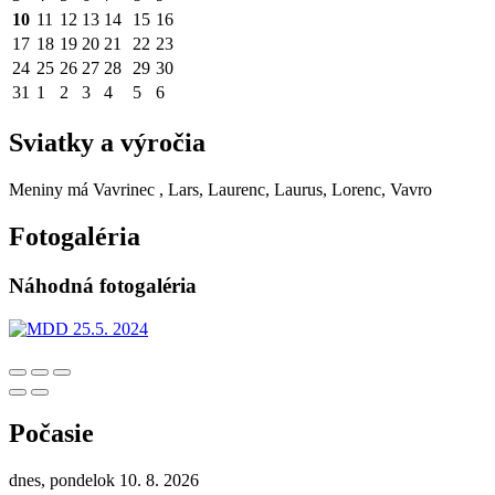
10
11
12
13
14
15
16
17
18
19
20
21
22
23
24
25
26
27
28
29
30
31
1
2
3
4
5
6
Sviatky a výročia
Meniny má
Vavrinec
, Lars, Laurenc, Laurus, Lorenc, Vavro
Fotogaléria
Náhodná fotogaléria
Počasie
dnes, pondelok 10. 8. 2026