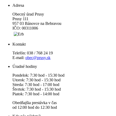
Adresa
Obecný úrad Prusy
Prusy 111
957 03 Bánovce na Bebravou
IČO: 00311006
Kontakt
Telefón: 038 / 768 24 19
E-mail:
obec@prusy.sk
Úradné hodiny
Pondelok: 7:30 hod - 15:30 hod
Utorok: 7:30 hod - 15:30 hod
Streda: 7:30 hod - 17:00 hod
Štvrtok: 7:30 hod - 15:30 hod
Piatok: 7:30 hod - 14:00 hod
Obedňajšia prestávka v čas
od 12:00 hod do 12:30 hod