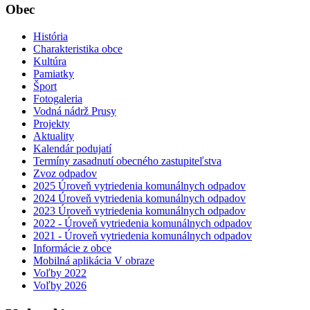
Obec
História
Charakteristika obce
Kultúra
Pamiatky
Šport
Fotogaleria
Vodná nádrž Prusy
Projekty
Aktuality
Kalendár podujatí
Termíny zasadnutí obecného zastupiteľstva
Zvoz odpadov
2025 Úroveň vytriedenia komunálnych odpadov
2024 Úroveň vytriedenia komunálnych odpadov
2023 Úroveň vytriedenia komunálnych odpadov
2022 - Úroveň vytriedenia komunálnych odpadov
2021 - Úroveň vytriedenia komunálnych odpadov
Informácie z obce
Mobilná aplikácia V obraze
Voľby 2022
Voľby 2026