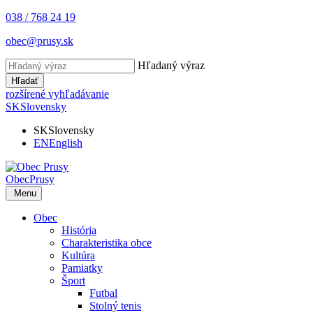
038 / 768 24 19
obec@prusy.sk
Hľadaný výraz
Hľadať
rozšírené vyhľadávanie
SK
Slovensky
SK
Slovensky
EN
English
Obec
Prusy
Menu
Obec
História
Charakteristika obce
Kultúra
Pamiatky
Šport
Futbal
Stolný tenis