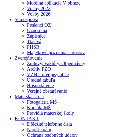
Mobilná aplikácia V obraze
Voľby 2022
Voľby 2026
Samospráva
Poslanci OZ
Uznesenia
Zápisnice
Tlačivá
PHSR
Majetkové priznania starostov
Zverejňovanie
Zmluvy, Faktúry, Objednávky
Archív FZO
VZN a predpisy obce
Úradná tabuľa
Hospodárenie
Verejné obstarávanie
Materská škola
Fotogaléria MŠ
Kontakt MŠ
Pravidlá materskej školy
KONTAKT
Dôležité telefónne čisla
Napíšte nám
Ochrana osobných údajov