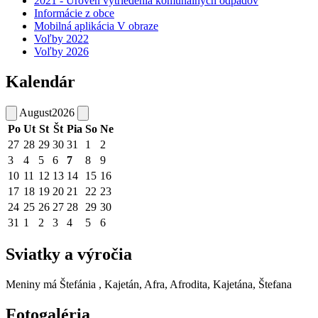
2021 - Úroveň vytriedenia komunálnych odpadov
Informácie z obce
Mobilná aplikácia V obraze
Voľby 2022
Voľby 2026
Kalendár
August
2026
Po
Ut
St
Št
Pia
So
Ne
27
28
29
30
31
1
2
3
4
5
6
7
8
9
10
11
12
13
14
15
16
17
18
19
20
21
22
23
24
25
26
27
28
29
30
31
1
2
3
4
5
6
Sviatky a výročia
Meniny má
Štefánia
, Kajetán, Afra, Afrodita, Kajetána, Štefana
Fotogaléria