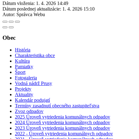
Dátum vloženia:
1. 4. 2026 14:49
Dátum poslednej aktualizácie:
1. 4. 2026 15:10
Autor:
Správca Webu
Obec
História
Charakteristika obce
Kultúra
Pamiatky
Šport
Fotogaleria
Vodná nádrž Prusy
Projekty
Aktuality
Kalendár podujatí
Termíny zasadnutí obecného zastupiteľstva
Zvoz odpadov
2025 Úroveň vytriedenia komunálnych odpadov
2024 Úroveň vytriedenia komunálnych odpadov
2023 Úroveň vytriedenia komunálnych odpadov
2022 - Úroveň vytriedenia komunálnych odpadov