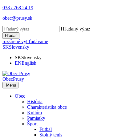
038 / 768 24 19
obec@prusy.sk
Hľadaný výraz
Hľadať
rozšírené vyhľadávanie
SK
Slovensky
SK
Slovensky
EN
English
Obec
Prusy
Menu
Obec
História
Charakteristika obce
Kultúra
Pamiatky
Šport
Futbal
Stolný tenis