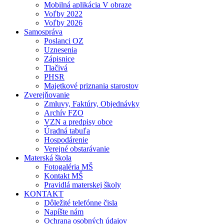
Mobilná aplikácia V obraze
Voľby 2022
Voľby 2026
Samospráva
Poslanci OZ
Uznesenia
Zápisnice
Tlačivá
PHSR
Majetkové priznania starostov
Zverejňovanie
Zmluvy, Faktúry, Objednávky
Archív FZO
VZN a predpisy obce
Úradná tabuľa
Hospodárenie
Verejné obstarávanie
Materská škola
Fotogaléria MŠ
Kontakt MŠ
Pravidlá materskej školy
KONTAKT
Dôležité telefónne čisla
Napíšte nám
Ochrana osobných údajov